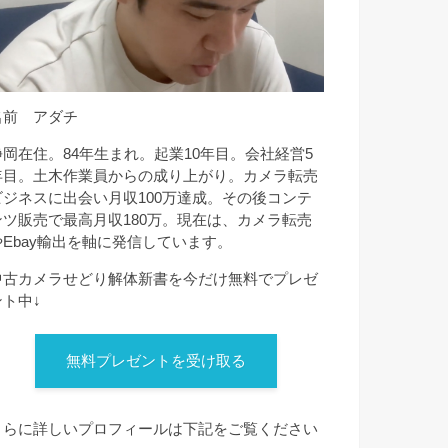
名前 アダチ
静岡在住。84年生まれ。起業10年目。会社経営5
年目。土木作業員からの成り上がり。カメラ転売
ビジネスに出会い月収100万達成。その後コンテ
ンツ販売で最高月収180万。現在は、カメラ転売
やEbay輸出を軸に発信しています。
中古カメラせどり解体新書を今だけ無料でプレゼ
ント中↓
無料プレゼントを受け取る
さらに詳しいプロフィールは下記をご覧ください