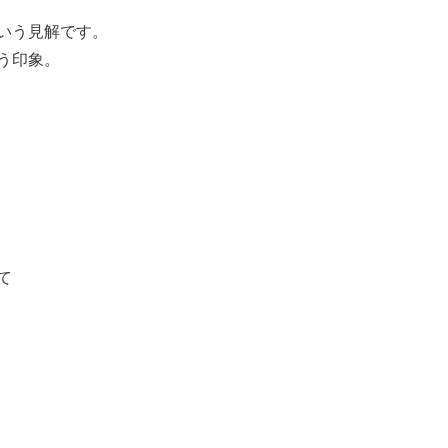
いう見解です。
う印象。
て