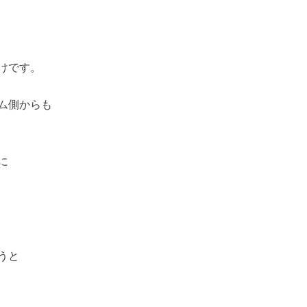
けです。
ム側からも
に
うと