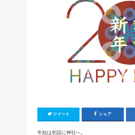
ツイート
シェア
年始は初詣に神社へ。