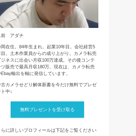
名前 アダチ
静岡在住。84年生まれ。起業10年目。会社経営5
年目。土木作業員からの成り上がり。カメラ転売
ビジネスに出会い月収100万達成。その後コンテ
ンツ販売で最高月収180万。現在は、カメラ転売
やEbay輸出を軸に発信しています。
中古カメラせどり解体新書を今だけ無料でプレゼ
ント中↓
無料プレゼントを受け取る
さらに詳しいプロフィールは下記をご覧ください