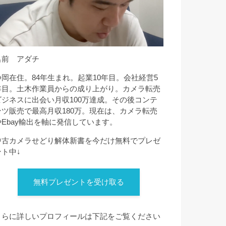
名前 アダチ
静岡在住。84年生まれ。起業10年目。会社経営5
年目。土木作業員からの成り上がり。カメラ転売
ビジネスに出会い月収100万達成。その後コンテ
ンツ販売で最高月収180万。現在は、カメラ転売
やEbay輸出を軸に発信しています。
中古カメラせどり解体新書を今だけ無料でプレゼ
ント中↓
無料プレゼントを受け取る
さらに詳しいプロフィールは下記をご覧ください