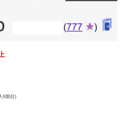
上
6期目)