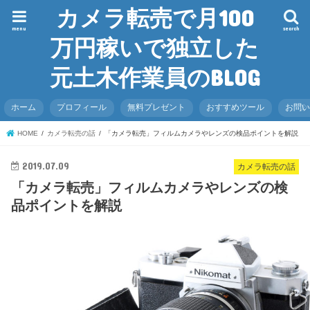
カメラ転売で月100
menu
search
万円稼いで独立した
元土木作業員のBLOG
ホーム
プロフィール
無料プレゼント
おすすめツール
お問
HOME
カメラ転売の話
「カメラ転売」フィルムカメラやレンズの検品ポイントを解説
2019.07.09
カメラ転売の話
「カメラ転売」フィルムカメラやレンズの検
品ポイントを解説