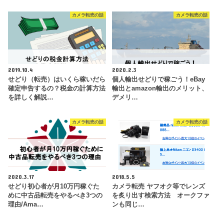
カメラ転売の話
カメラ転売の話
2019.10.4
2020.2.3
せどり（転売）はいくら稼いだら
個人輸出せどりで稼ごう！eBay
確定申告するの？税金の計算方法
輸出とamazon輸出のメリット、
を詳しく解説…
デメリ…
カメラ転売の話
カメラ転売の話
2020.3.17
2018.5.5
せどり初心者が月10万円稼ぐた
カメラ転売 ヤフオク等でレンズ
めに中古品転売をやるべき3つの
を炙り出す検索方法 オークファ
理由/Ama…
ンも同じ…