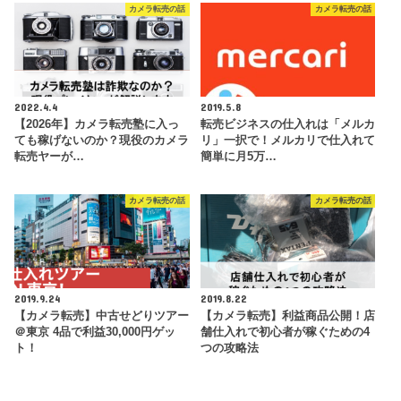
カメラ転売の話
カメラ転売の話
2022.4.4
2019.5.8
【2026年】カメラ転売塾に入っ
転売ビジネスの仕入れは「メルカ
ても稼げないのか？現役のカメラ
リ」一択で！メルカリで仕入れて
転売ヤーが…
簡単に月5万…
カメラ転売の話
カメラ転売の話
2019.9.24
2019.8.22
【カメラ転売】中古せどりツアー
【カメラ転売】利益商品公開！店
＠東京 4品で利益30,000円ゲッ
舗仕入れで初心者が稼ぐための4
ト！
つの攻略法