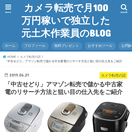
カメラ転売で月100
menu
search
万円稼いで独立した
元土木作業員のBLOG
ホーム
プロフィール
無料プレゼント
おすすめツール
お問
HOME
カメラ転売の話
「中古せどり」アマゾン転売で儲かる中古家電のリサーチ方法と狙い目の仕入先をご紹介
2019.06.21
カメラ転売の話
「中古せどり」アマゾン転売で儲かる中古家
電のリサーチ方法と狙い目の仕入先をご紹介