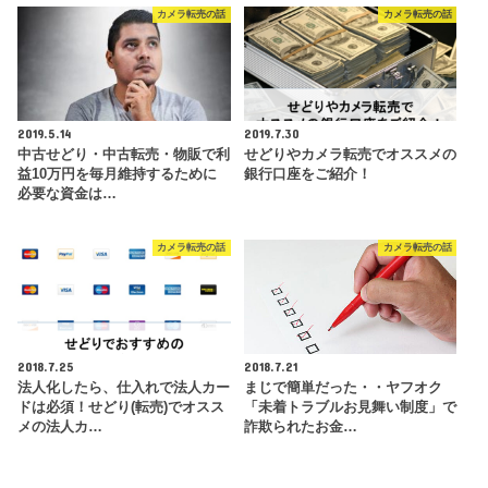
カメラ転売の話
カメラ転売の話
2019.5.14
2019.7.30
中古せどり・中古転売・物販で利
せどりやカメラ転売でオススメの
益10万円を毎月維持するために
銀行口座をご紹介！
必要な資金は…
カメラ転売の話
カメラ転売の話
2018.7.25
2018.7.21
法人化したら、仕入れで法人カー
まじで簡単だった・・ヤフオク
ドは必須！せどり(転売)でオスス
「未着トラブルお見舞い制度」で
メの法人カ…
詐欺られたお金…