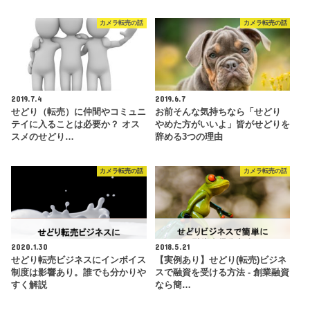
カメラ転売の話
カメラ転売の話
2019.7.4
2019.6.7
せどり（転売）に仲間やコミュニ
お前そんな気持ちなら「せどり
テイに入ることは必要か？ オス
やめた方がいいよ」皆がせどりを
スメのせどり…
辞める3つの理由
カメラ転売の話
カメラ転売の話
2020.1.30
2018.5.21
せどり転売ビジネスにインボイス
【実例あり】せどり(転売)ビジネ
制度は影響あり。誰でも分かりや
スで融資を受ける方法 - 創業融資
すく解説
なら簡…